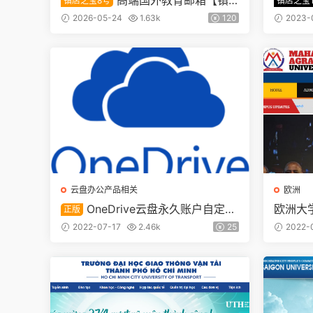
高端国外教育邮箱【镇
镇店之宝8号
镇店之宝
店之宝8号】
【镇店
2026-05-24
1.63k
120
2023-
云盘办公产品相关
欧洲
OneDrive云盘永久账户自定义
欧洲大学
正版
用户名
2022-07-17
2.46k
25
2022-