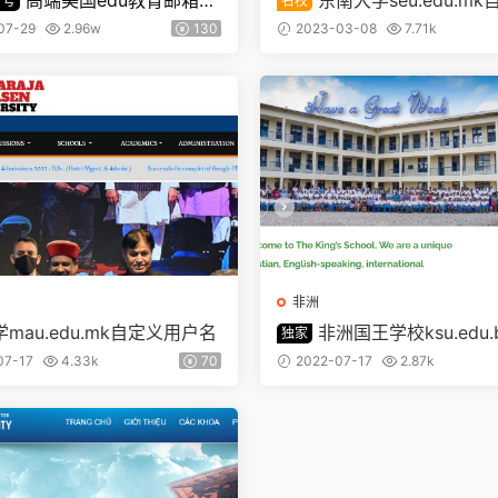
高端美国edu教育邮箱
东南大学seu.edu.m
1号
名校
之宝1号】
户名
07-29
2.96w
130
2023-03-08
7.71k
非洲
mau.edu.mk自定义用户名
非洲国王学校ksu.edu.
独家
义用户名
07-17
4.33k
70
2022-07-17
2.87k