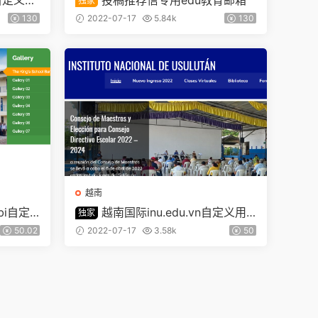
k自定义用
投稿推荐信专用edu教育邮箱
独家
130
2022-07-17
5.84k
130
越南
bi自定
越南国际inu.edu.vn自定义用
独家
户名
50.02
2022-07-17
3.58k
50