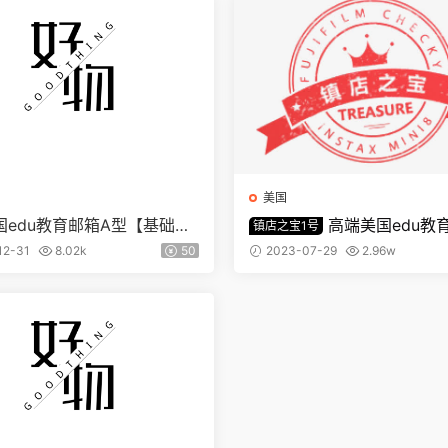
美国
国edu教育邮箱A型【基础体
高端美国edu教
镇店之宝1号
【镇店之宝1号】
12-31
8.02k
50
2023-07-29
2.96w