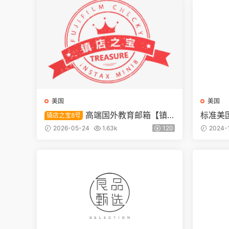
美国
美国
高端国外教育邮箱【镇
标准美
镇店之宝8号
验版】
店之宝8号】
2026-05-24
1.63k
120
2024-