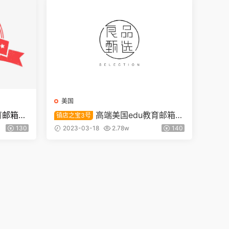
美国
育邮箱
高端美国edu教育邮箱A
镇店之宝3号
型【镇店之宝3号】
130
2023-03-18
2.78w
140