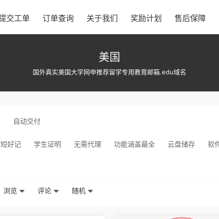
提交工单
订单查询
关于我们
奖励计划
售后保障
美国
国外真实美国大学网申推荐留学专用教育邮箱.edu域名
付
自动交付
箱短好记
学生证明
无需代理
功能涵盖最全
云盘储存
软
浏览
评论
随机