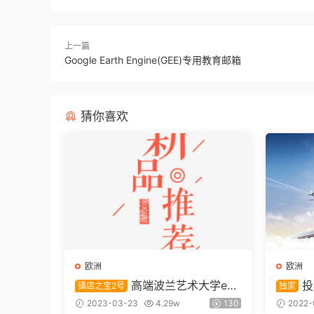
上一篇
Google Earth Engine(GEE)专用教育邮箱
猜你喜欢
欧洲
欧洲
高端波兰艺术大学edu
投
镇店之宝2号
独家
邮箱【镇店之宝2号】
箱
2023-03-23
4.29w
130
2022-