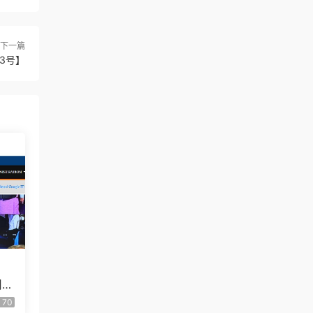
下一篇
3号】
用户
70