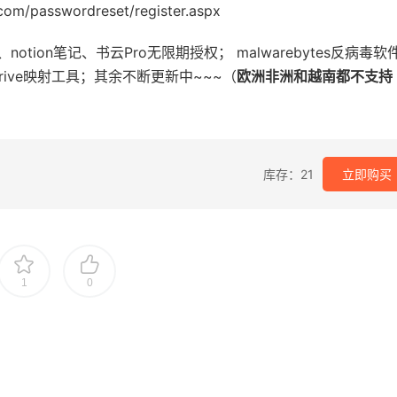
.com/passwordreset/register.aspx
、notion笔记、书云Pro无限期授权； malwarebytes反病毒软
idrive映射工具；其余不断更新中~~~（
欧洲非洲和越南都不支持
库存：21
立即购买
1
0