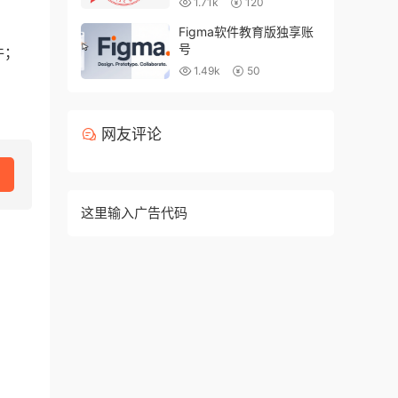
1.71k
120
Figma软件教育版独享账
号
件；
1.49k
50
网友评论
这里输入广告代码