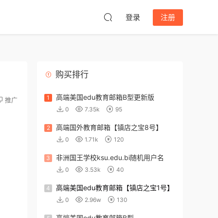
登录
注册
购买排行
高端美国edu教育邮箱B型更新版
1
推广
0
7.35k
95
高端国外教育邮箱【镇店之宝8号】
2
0
1.71k
120
非洲国王学校ksu.edu.bi随机用户名
3
0
3.53k
40
高端美国edu教育邮箱【镇店之宝1号】
4
0
2.96w
130
高端美国edu教育邮箱B型