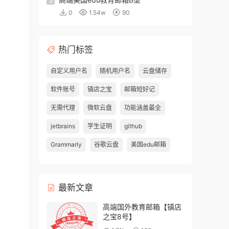
5
0
1.54w
90
热门标签
自定义用户名
随机用户名
云盘储存
软件账号
镇店之宝
邮箱短好记
无需代理
微软云盘
功能涵盖最全
jetbrains
学生证明
github
Grammarly
谷歌云盘
美国edu邮箱
最新文章
高端国外教育邮箱【镇店
之宝8号】